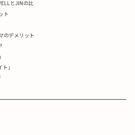
LLとJINの比
ット
マのデメリット
P
t」
イト」
由