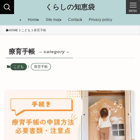
くらしの知恵袋
MENU
Home
Site map
Contact
Privacy policy
HOME
こども
療育手帳
療育手帳
– category –
こども
療育手帳