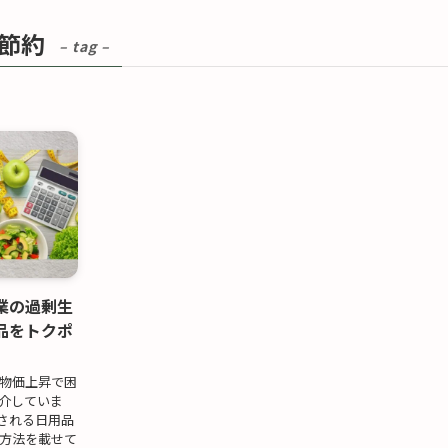
節約
– tag –
業の過剰生
品をトクポ
物価上昇で困
介していま
される日用品
方法を載せて