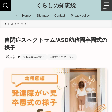
くらしの知恵袋
MENU
Home
Site map
Contact
Privacy policy
HOME
こども
自閉症スペクトラム/ASD幼稚園卒園式の
様子
広告
ASD卒園式の様子
自閉症スペクトラム