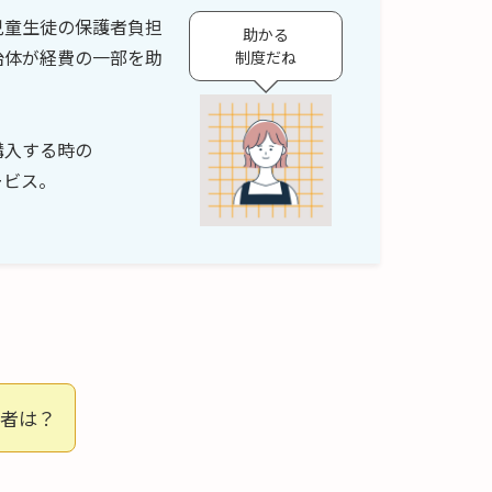
児童生徒の保護者負担
助かる
治体が経費の一部を助
制度だね
購入する時の
ービス。
者は？