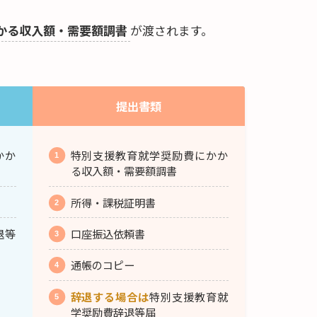
かる収入額・需要額調書
が渡されます。
提出書類
かか
特別支援教育就学奨励費にかか
る収入額・需要額調書
所得・課税証明書
退等
口座振込依頼書
通帳のコピー
辞退する場合は
特別支援教育就
学奨励費辞退等届