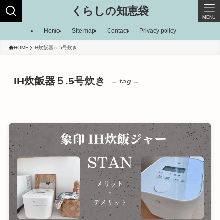
くらしの知恵袋
MENU
Home
Site map
Contact
Privacy policy
HOME
IH炊飯器５.5号炊き
IH炊飯器５.5号炊き
– tag –