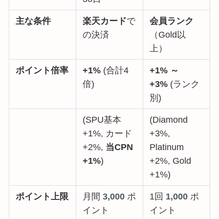
主な条件
楽天カード
で
会員ランク
の決済
（Gold以
上）
ポイント倍率
+1%
(合計4
+1% ～
倍)
+3%
(ランク
別)
(SPU基本
(Diamond
+1%, カード
+3%,
+2%,
当CPN
Platinum
+1%
)
+2%, Gold
+1%)
ポイント上限
月間
3,000
ポ
1回
1,000
ポ
イント
イント