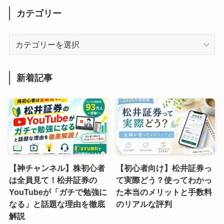
カテゴリー
カ
テ
ゴ
リ
新着記事
ー
【神チャンネル】株初心者
【初心者向け】松井証券っ
は全員見て！松井証券の
て実際どう？使ってわかっ
YouTubeが「ガチで勉強に
た本当のメリットと手数料
なる」と話題な理由を徹底
のリアルな評判
解説