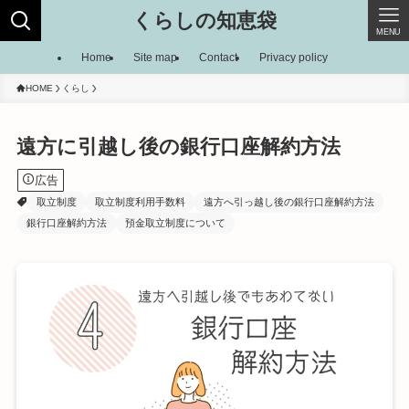
くらしの知恵袋
MENU
Home
Site map
Contact
Privacy policy
HOME
くらし
遠方に引越し後の銀行口座解約方法
広告
取立制度
取立制度利用手数料
遠方へ引っ越し後の銀行口座解約方法
銀行口座解約方法
預金取立制度について