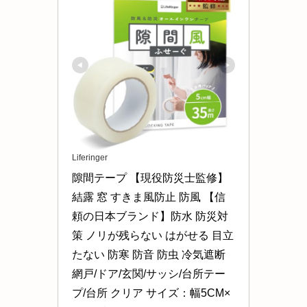
Liferinger
隙間テープ 【現役防災士監修】 
結露 窓 すきま風防止 防風 【信
頼の日本ブランド】防水 防災対
策 ノリが残らない はがせる 目立
たない 防寒 防音 防虫 冷気遮断 
網戸/ドア/玄関/サッシ/台所テー
プ/台所 クリア サイズ：幅5CM×