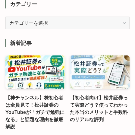
カテゴリー
カ
テ
ゴ
リ
新着記事
ー
【神チャンネル】株初心者
【初心者向け】松井証券っ
は全員見て！松井証券の
て実際どう？使ってわかっ
YouTubeが「ガチで勉強に
た本当のメリットと手数料
なる」と話題な理由を徹底
のリアルな評判
解説